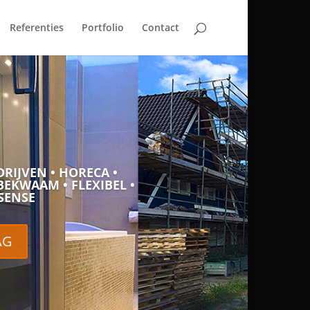
Referenties
Portfolio
Contact
DRIJVEN • HORECA •
EKWAAM • FLEXIBEL •
SENSE
AG