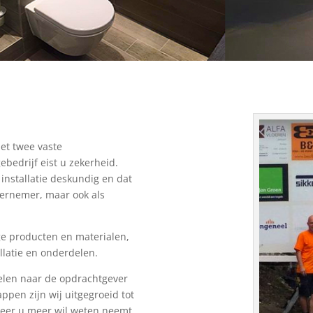
et twee vaste
edrijf eist u zekerheid.
installatie deskundig en dat
ndernemer, maar ook als
e producten en materialen,
llatie en onderdelen.
elen naar de opdrachtgever
pen zijn wij uitgegroeid tot
neer u meer wil weten neemt